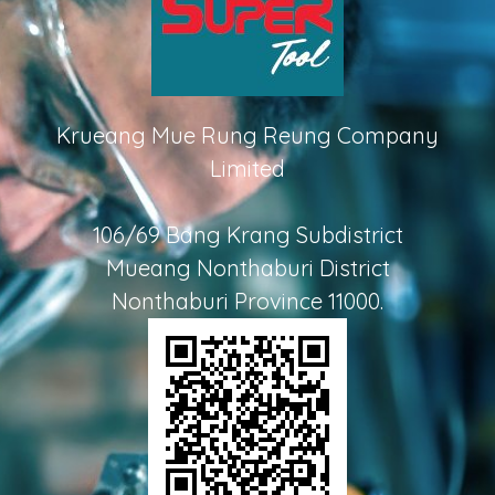
Krueang Mue Rung Reung Company
Limited
106/69 Bang Krang Subdistrict
Mueang Nonthaburi District
Nonthaburi Province 11000.