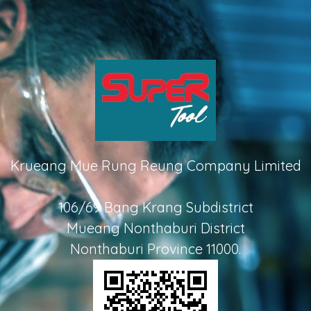
Krueang Mue Rung Reung Company Limited
106/69 Bang Krang Subdistrict
Mueang Nonthaburi District
Nonthaburi Province 11000.