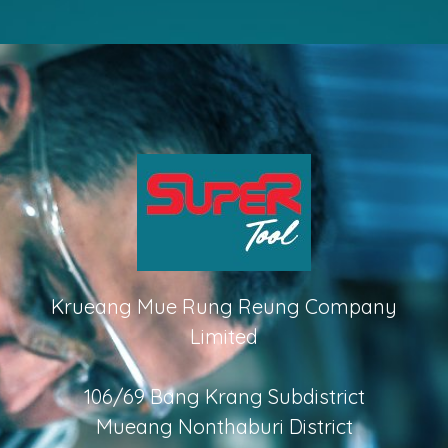
Krueang Mue Rung Reung Company
Limited
106/69 Bang Krang Subdistrict
Mueang Nonthaburi District