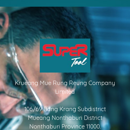
Krueang Mue Rung Reung Company
Limited
106/69 Bang Krang Subdistrict
Mueang Nonthaburi District
Nonthaburi Province 11000.