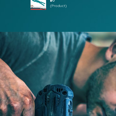
฿0
(Product)