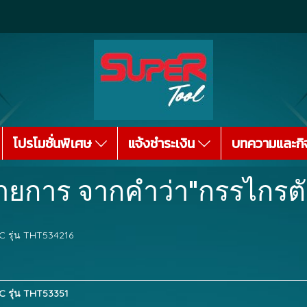
โปรโมชั่นพิเศษ
แจ้งชำระเงิน
บทความและกิ
ายการ จากคำว่า"กรรไกรต
C รุ่น THT534216
C รุ่น THT53351