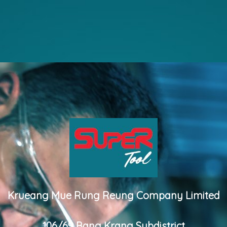
Krueang Mue Rung Reung Company Limited
106/69 Bang Krang Subdistrict