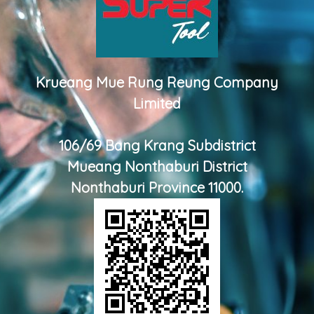
Krueang Mue Rung Reung Company
Limited
106/69 Bang Krang Subdistrict
Mueang Nonthaburi District
Nonthaburi Province 11000.