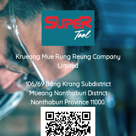
Krueang Mue Rung Reung Company
Limited
106/69 Bang Krang Subdistrict
Mueang Nonthaburi District
Nonthaburi Province 11000.