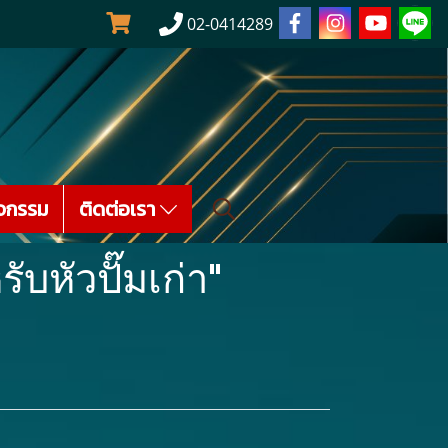
02-0414289
จกรรม
ติดต่อเรา
บหัวปั๊มเก่า"