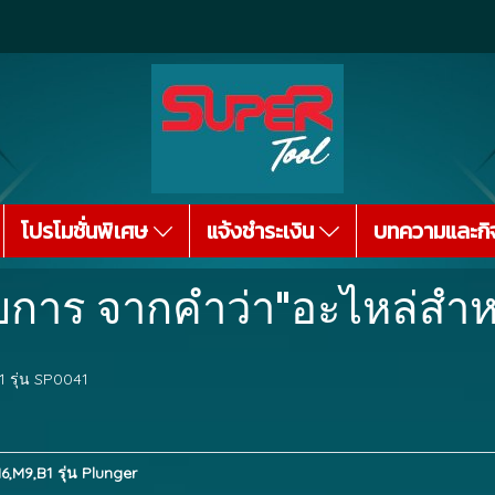
โปรโมชั่นพิเศษ
แจ้งชำระเงิน
บทความและกิ
การ จากคำว่า"อะไหล่สำหรั
 รุ่น SP0041
,M9,B1 รุ่น Plunger