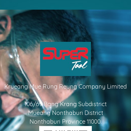
Krueang Mue Rung Reung Company Limited
106/69 Bang Krang Subdistrict
Mueang Nonthaburi District
Nonthaburi Province 11000.