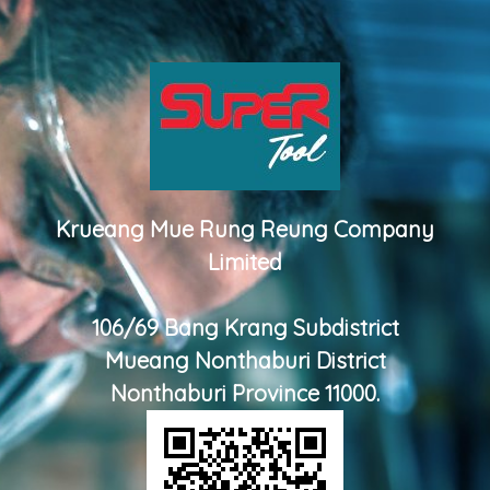
Krueang Mue Rung Reung Company
Limited
106/69 Bang Krang Subdistrict
Mueang Nonthaburi District
Nonthaburi Province 11000.