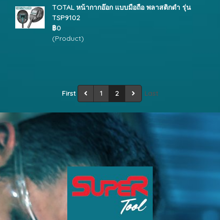
TOTAL หน้ากากอ๊อก แบบมือถือ พลาสติกดำ รุ่น
TSP9102
฿0
(Product)
First
1
2
Last