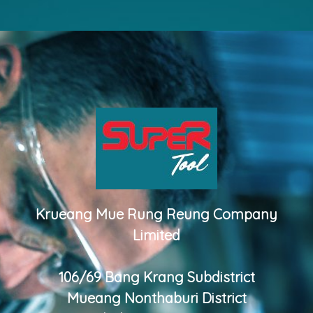
Krueang Mue Rung Reung Company
Limited
106/69 Bang Krang Subdistrict
Mueang Nonthaburi District