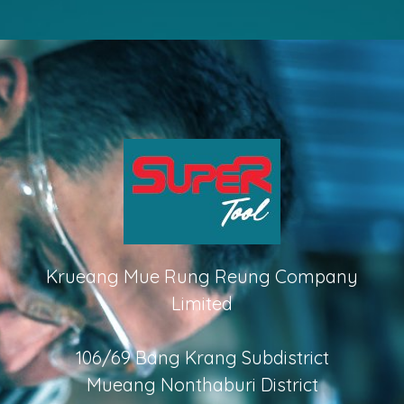
Krueang Mue Rung Reung Company
Limited
106/69 Bang Krang Subdistrict
Mueang Nonthaburi District