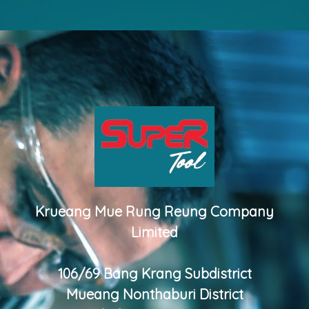
Krueang Mue Rung Reung Company
Limited
106/69 Bang Krang Subdistrict
Mueang Nonthaburi District