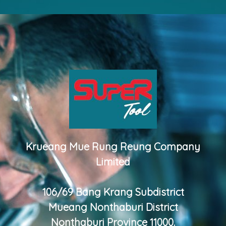
Krueang Mue Rung Reung Company
Limited
106/69 Bang Krang Subdistrict
Mueang Nonthaburi District
Nonthaburi Province 11000.