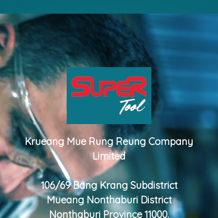
Krueang Mue Rung Reung Company
Limited
106/69 Bang Krang Subdistrict
Mueang Nonthaburi District
Nonthaburi Province 11000.