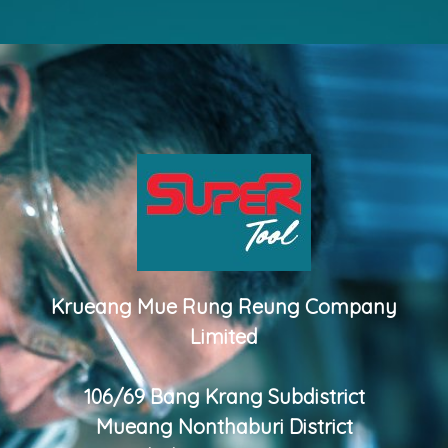
Krueang Mue Rung Reung Company
Limited
106/69 Bang Krang Subdistrict
Mueang Nonthaburi District