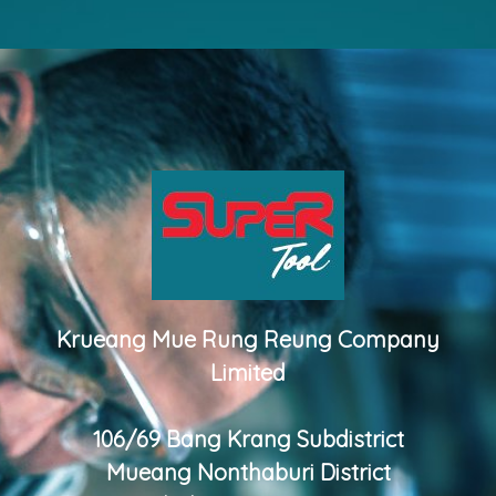
Krueang Mue Rung Reung Company
Limited
106/69 Bang Krang Subdistrict
Mueang Nonthaburi District