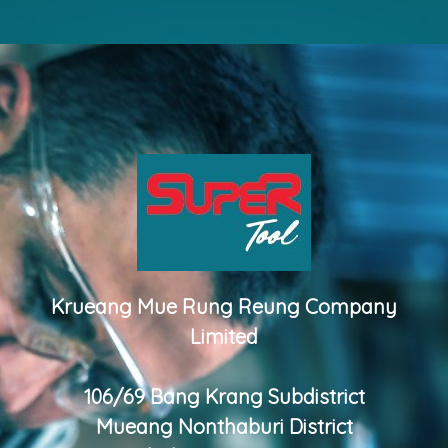
Krueang Mue Rung Reung Company
Limited
106/69 Bang Krang Subdistrict
Mueang Nonthaburi District