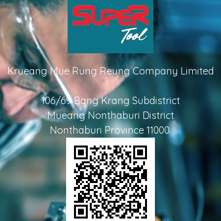
Krueang Mue Rung Reung Company Limited
106/69 Bang Krang Subdistrict
Mueang Nonthaburi District
Nonthaburi Province 11000.